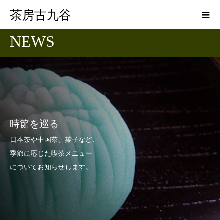
茶房古九谷
NEWS
時節を巡る
日本茶や中国茶、菓子など、
季節に応じた喫茶メニュー
についてお知らせします。