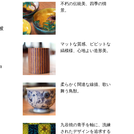
不朽の伝統美、四季の情
景。
被
マットな質感、ビビットな
縞模様、心地よい造形美。
申
柔らかく闊達な線描、歌い
舞う鳥獣。
九谷焼の青手を軸に、洗練
されたデザインを追求する