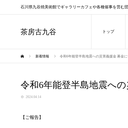
石川県九谷焼美術館でギャラリーカフェや各種催事を営む
茶房古九谷
トップ
新着情報
令和6年能登半島地震への災害義援金 募金に
令和6年能登半島地震への
2024.04.14
【ご報告】