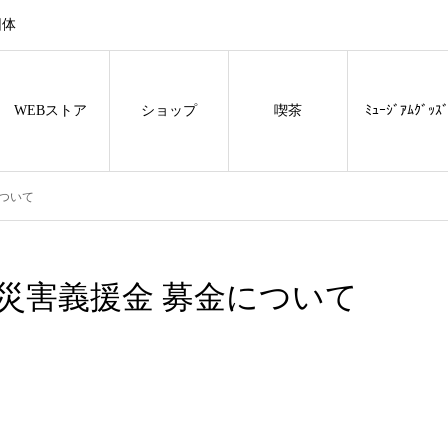
団体
WEBストア
ショップ
喫茶
ﾐｭｰｼﾞｱﾑｸﾞｯｽ
ついて
災害義援金 募金について